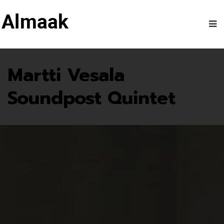
Martti Vesala
Soundpost Quintet