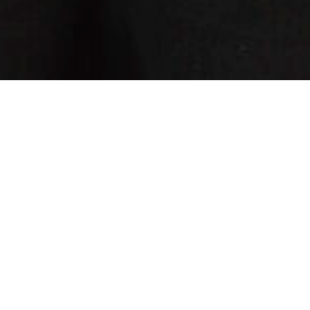
Martti Vesala Soundpost Quintet esittää